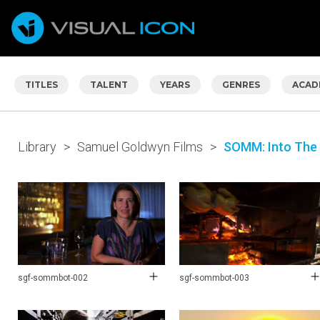
TITLES
TALENT
YEARS
GENRES
ACAD
Library
>
Samuel Goldwyn Films
>
SOMM: Into The 
sgf-sommbot-002
sgf-sommbot-003