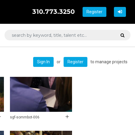
310.773.3250
Register
or
to manage projects
Sign In
Register
sgf-sommbot-006