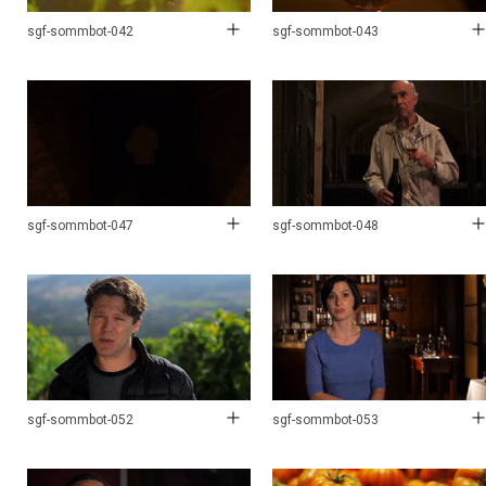
sgf-sommbot-042
sgf-sommbot-043
sgf-sommbot-047
sgf-sommbot-048
sgf-sommbot-052
sgf-sommbot-053