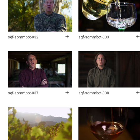
sgf-sommbot-032
sgf-sommbot-033
sgf-sommbot-037
sgf-sommbot-038