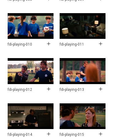
fdi-playing-010
fdi-playing-011
fdi-playing-012
fdi-playing-013
fdi-playing-014
fdi-playing-015