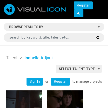
Register
BROWSE RESULTS BY
Talent
>
Isabelle Adjani
SELECT TALENT TYPE
or
to manage projects
Sign In
Register