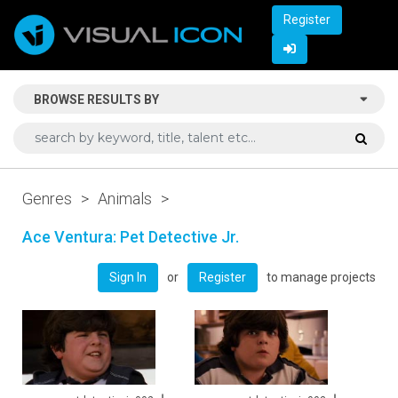
Register
BROWSE RESULTS BY
Genres
>
Animals
>
Ace Ventura: Pet Detective Jr.
or
to manage projects
Sign In
Register